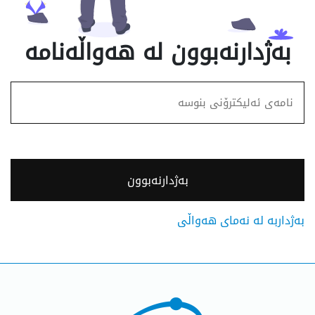
بەژدارنەبوون لە هەواڵەنامە
بەژدارنەبوون
بەژداربە لە نەمای هەواڵی