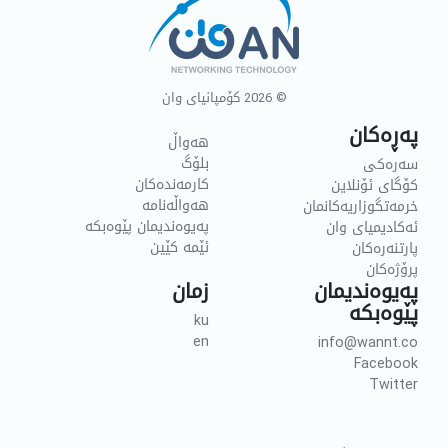
© 2026
کۆمپانیای وان
پەڕەکان
هەواڵ
بلۆگ
سەرەکی
کارمەندەکان
کۆگای ئۆنلاین
هەواڵەنامە
خرمەتگوزاریەکانمان
پەیوەندیمان پێوەبکە
ئەکادیمیای وان
ئێمە کێین
پارتنەرەکان
پرۆژەکان
پەیوەندیمان
زمان
پێوەبکە
ku
en
info@wannt.co
Facebook
Twitter