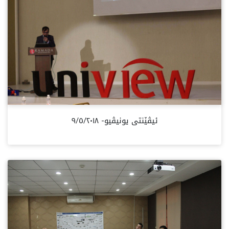
ئیڤێنتی یونیڤیو- ٩/٥/٢٠١٨