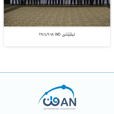
ئیڤێنتی WD ٢٩/٤/٢٠١٨