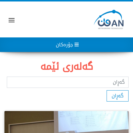
جۆرەکان
گەلەری ئێمە
گەڕان