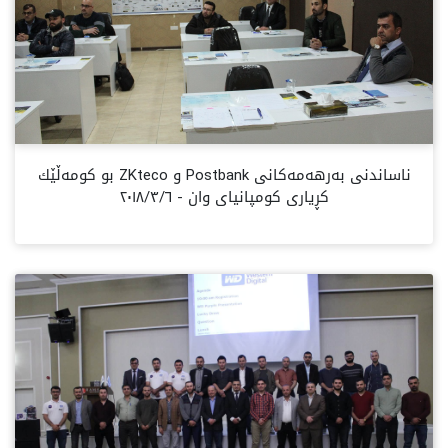
ناساندنی بەرهەمەکانی Postbank و ZKteco بو كومەڵێك
كڕياری كومپانيای وان - ٢٠١٨/٣/٦