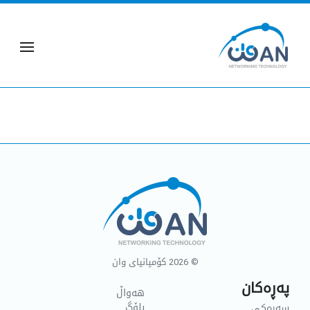
© 2026
کۆمپانیای وان
پەڕەکان
هەواڵ
بلۆگ
سەرەکی