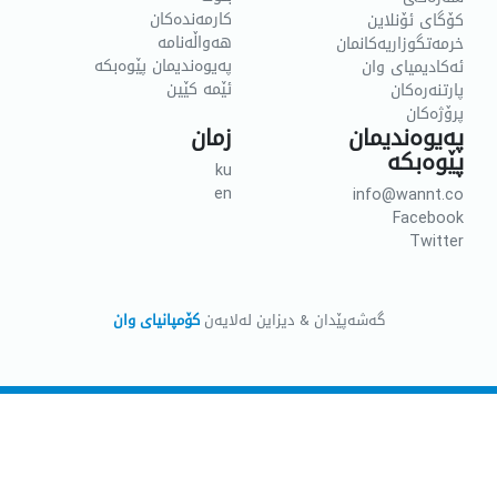
کارمەندەکان
کۆگای ئۆنلاین
هەواڵەنامە
خرمەتگوزاریەکانمان
پەیوەندیمان پێوەبکە
ئەکادیمیای وان
ئێمە کێین
پارتنەرەکان
پرۆژەکان
پەیوەندیمان
زمان
پێوەبکە
ku
en
info@wannt.co
Facebook
Twitter
گەشەپێدان & دیزاین لەلایەن
کۆمپانیای وان