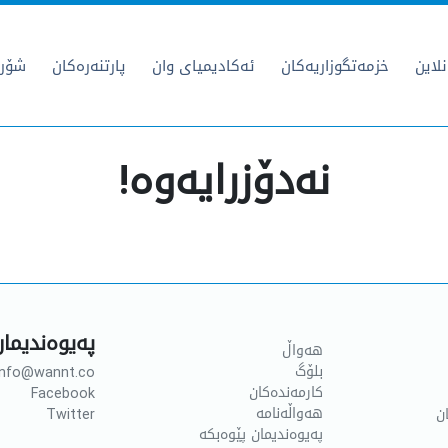
لاین
خزمەتگوزاریەکان
ئەکادیمیای وان
پارتنەرەکان
شۆرو
نەدۆزرایەوە!
پەیوەندیمان
هەواڵ
بلۆگ
info@wannt.co
کارمەندەکان
Facebook
هەواڵەنامە
ن
Twitter
پەیوەندیمان پێوەبکە