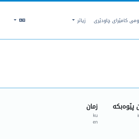
می کامێرای چاودێری
زیاتر
 پێوەبکە
زمان
ku
en