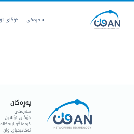
سەرەکی
کۆگای ئۆن
پەڕەکان
سەرەکی
کۆگای ئۆنلاین
خرمەتگوزاریەکانما
ئەکادیمیای وان