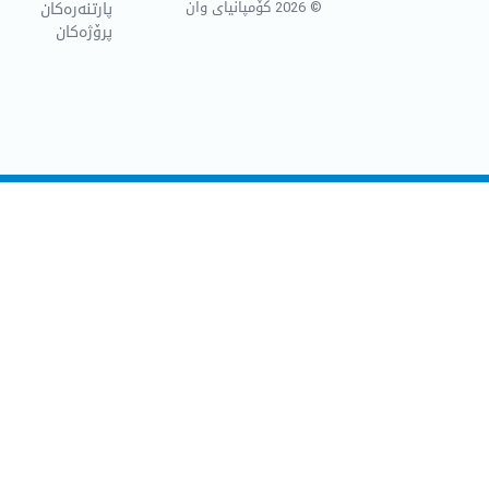
© 2026
کۆمپانیای وان
پارتنەرەکان
پرۆژەکان