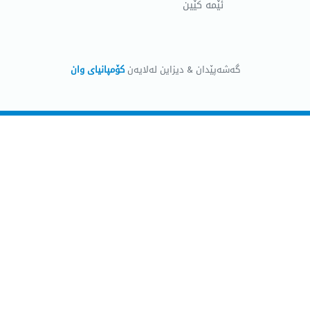
ئێمە کێین
گەشەپێدان & دیزاین لەلایەن
کۆمپانیای وان