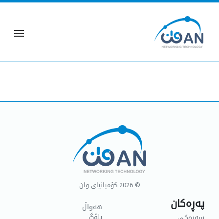
© 2026
کۆمپانیای وان
پەڕەکان
هەواڵ
بلۆگ
سەرەکی