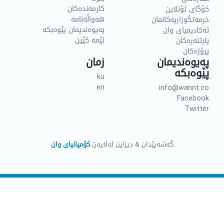
کارمەندەکان
کۆگای ئۆنلاین
هەواڵەنامە
خرمەتگوزاریەکانمان
پەیوەندیمان پێوەبکە
ئەکادیمیای وان
ئێمە کێین
پارتنەرەکان
پرۆژەکان
پەیوەندیمان
زمان
پێوەبکە
ku
en
info@wannt.co
Facebook
Twitter
گەشەپێدان & دیزاین لەلایەن
کۆمپانیای وان